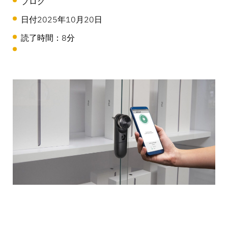
ブログ
OneKEY エコシステム
資産保護
日付
2025年10月20日
LIVE ロック
DIYと住宅リフォーム
読了時間：8分
MagStand
持続可能性
アクセス・コントロール
ブログ
Zips
ハイパーマーケット＆食料品
InVue採用情報
販売時点情報管理
インストラクションガイド
商品陳列のセキュリティ
モバイル・キャリア
ビジネスパートナー
コネクテッド・ストア
技術仕様
吊り下げ商品のセキュリティ
ヘルス＆ビューティー
企業パートナーシップ
ケーススタディ
スマートロック
スポーツ用品