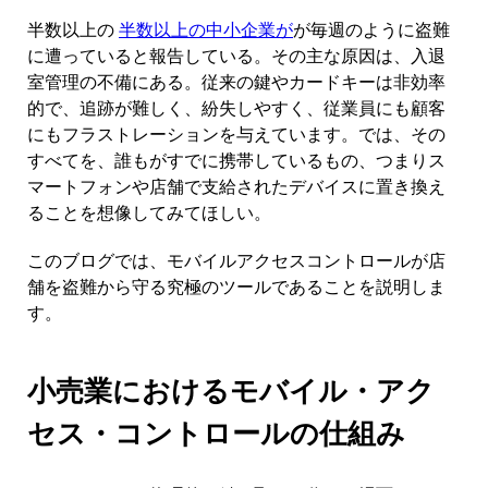
お問い合わせ
半数以上の
半数以上の中小企業が
が毎週のように盗難
カタログ
に遭っていると報告している。その主な原因は、入退
センサータグとディタッチャー
室管理の不備にある。従来の鍵やカードキーは非効率
専門店
的で、追跡が難しく、紛失しやすく、従業員にも顧客
にもフラストレーションを与えています。では、その
ニュース
すべてを、誰もがすでに携帯しているもの、つまりス
販売時点情報管理
スポーツ＆エンターテイメント
マートフォンや店舗で支給されたデバイスに置き換え
ることを想像してみてほしい。
このブログでは、モバイルアクセスコントロールが店
タブレットスタンド
舗を盗難から守る究極のツールであることを説明しま
ホスピタリティ＆レストラン
す。
小売業におけるモバイル・アク
什器メーカー
セス・コントロールの仕組み