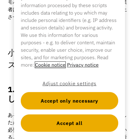
モバイル・アクセス・コントロールを利用する小売業
information processed by these scripts
者は、店舗運営を合理化しながらセキュリティを向上
includes data relating to you which may
させることができる。
include personal identifiers (e.g. IP address
and session details) and browsing activity.
We use this information for various
purposes - e.g. to deliver content, maintain
security, enable user choice, improve our
小売業におけるモバイルアクセ
sites, and for marketing purposes. Read
スの5つの主な利点
more:
Cookie notice
Privacy notice
Adjust cookie settings
1.より早く商品のロックを解除
し、売上を伸ばす
Accept only necessary
ある高級家電量販店で、顧客が商品を購入しようとし
たが、陳列ケースに鍵がかかっていた。店員を探し、
Accept all
必要なものを説明し、店員が鍵を探し出す（持ってい
るとしても）間待ち、その鍵が本当に使えることを祈