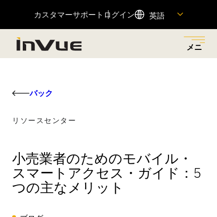
カスタマーサポート
ログイン
英語
メニ
ュー
閉じ
メニューに戻る
メニューに戻る
メニューに戻る
メニューに戻る
メニューに戻る
る
バック
ソリューション
産業
製品紹介
会社概要
リソース
リソースセンター
小売店での盗難を減らし、適切な担当者にアクセス許
革新的なセキュリティーとマーチャンダイジング・ソ
小売店での盗難を減らし、売上を伸ばし、顧客体験を
私たちの歴史、私たちの原動力、それを可能にする
重要な製品情報へのクイックリンクや、カスタマーサ
可を与え、摩擦のない顧客ショッピング体験を通じて
リューションで、さまざまな業種に対応しています。
向上させるために設計された、接続された製品ポート
人々、そして私たちのチームに参加する方法をご覧く
ポートチームへのアクセスをご覧いただけます。
小売業者のためのモバイル・
売上を増加させるビジネス・ソリューションをご覧く
フォリオ。
ださい。
スマートアクセス・ガイド：5
ださい。
全てを見る
リソースセンター
注目商品
つの主なメリット
OnePOD マックス
ヘルプセンター
会社概要