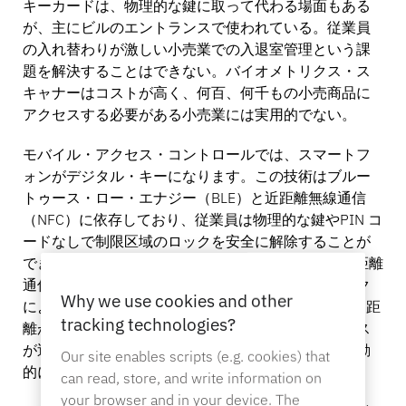
バンキング
キーカードは、物理的な鍵に取って代わる場面もある
が、主にビルのエントランスで使われている。従業員
の入れ替わりが激しい小売業での入退室管理という課
題を解決することはできない。バイオメトリクス・ス
教育
キャナーはコストが高く、何百、何千もの小売商品に
アクセスする必要がある小売業には実用的でない。
モバイル・アクセス・コントロールでは、スマートフ
ォンがデジタル・キーになります。この技術はブルー
トゥース・ロー・エナジー（BLE）と近距離無線通信
（NFC）に依存しており、従業員は物理的な鍵やPIN コ
ードなしで制限区域のロックを安全に解除することが
できます。NFCは、スマートフォンとロック間の近距離
通信を必要とすることで、タップ・トゥ・アンロック
Why we use cookies and other
による迅速なアクセスを可能にします。一方、BLEは距
tracking technologies?
離が離れていても機能するため、許可されたデバイス
が近くにあれば、ドアやキャビネットのロックを自動
Our site enables scripts (e.g. cookies) that
的に解除することができる。
can read, store, and write information on
your browser and in your device. The