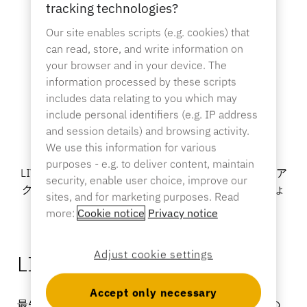
バンキング
tracking technologies?
Our site enables scripts (e.g. cookies) that
can read, store, and write information on
your browser and in your device. The
教育
information processed by these scripts
includes data relating to you which may
include personal identifiers (e.g. IP address
and session details) and browsing activity.
We use this information for various
モバイルアクセス
purposes - e.g. to deliver content, maintain
LIVE ロックで未来を受け入れ、シームレスで安全なア
security, enable user choice, improve our
クセスコントロールのために携帯電話を活用しましょ
sites, and for marketing purposes. Read
う。
more:
Cookie notice
Privacy notice
Adjust cookie settings
LIVE ロック製品
Accept only necessary
最先端のセキュリティとシームレスなアプリベースの