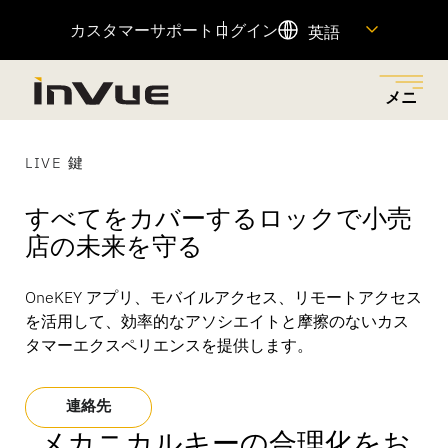
カスタマーサポート
ログイン
英語
メニ
ュー
閉じ
メニューに戻る
メニューに戻る
メニューに戻る
メニューに戻る
メニューに戻る
る
LIVE 鍵
すべてをカバーするロックで小売
ソリューション
産業
製品紹介
会社概要
リソース
店の未来を守る
小売店での盗難を減らし、適切な担当者にアクセス許
革新的なセキュリティーとマーチャンダイジング・ソ
小売店での盗難を減らし、売上を伸ばし、顧客体験を
私たちの歴史、私たちの原動力、それを可能にする
重要な製品情報へのクイックリンクや、カスタマーサ
OneKEY アプリ、モバイルアクセス、リモートアクセス
可を与え、摩擦のない顧客ショッピング体験を通じて
リューションで、さまざまな業種に対応しています。
向上させるために設計された、接続された製品ポート
人々、そして私たちのチームに参加する方法をご覧く
ポートチームへのアクセスをご覧いただけます。
を活用して、効率的なアソシエイトと摩擦のないカス
売上を増加させるビジネス・ソリューションをご覧く
フォリオ。
ださい。
タマーエクスペリエンスを提供します。
ださい。
全てを見る
リソースセンター
注目商品
連絡先
OnePOD マックス
ヘルプセンター
メカニカルキーの合理化をお
会社概要