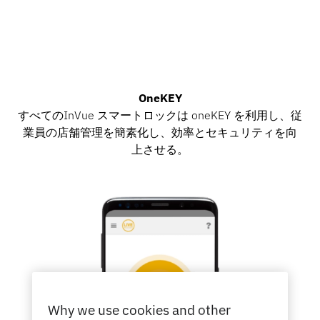
お問い合わせ
カタログ
センサータグとディタッチャー
専門店
ニュース
OneKEY
すべてのInVue スマートロックは oneKEY を利用し、従
販売時点情報管理
スポーツ＆エンターテイメント
業員の店舗管理を簡素化し、効率とセキュリティを向
上させる。
タブレットスタンド
ホスピタリティ＆レストラン
什器メーカー
Why we use cookies and other