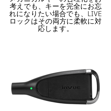
OneKEY エコシステム
考えでも、キーを完全にお忘
資産保護
LIVE ロック
れになりたい場合でも、LIVE
DIYと住宅リフォーム
ロックはその両方に柔軟に対
MagStand
持続可能性
応します。
アクセス・コントロール
ブログ
Zips
ハイパーマーケット＆食料品
InVue採用情報
販売時点情報管理
インストラクションガイド
商品陳列のセキュリティ
モバイル・キャリア
ビジネスパートナー
コネクテッド・ストア
技術仕様
吊り下げ商品のセキュリティ
ヘルス＆ビューティー
企業パートナーシップ
ケーススタディ
スマートロック
スポーツ用品