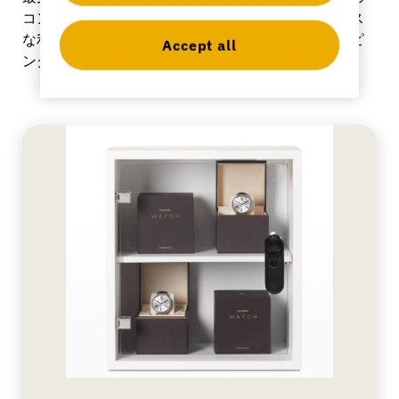
コントロールを融合させることで、従業員にキーレス
な利便性を提供し、明日のセルフサービスとショッピ
Accept all
ングイノベーションを可能にします。