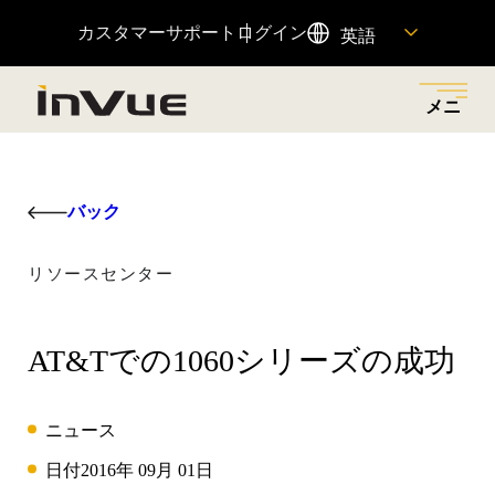
カスタマーサポート
ログイン
英語
メニ
ュー
閉じ
メニューに戻る
メニューに戻る
メニューに戻る
メニューに戻る
メニューに戻る
る
バック
ソリューション
産業
製品紹介
会社概要
リソース
リソースセンター
小売店での盗難を減らし、適切な担当者にアクセス許
革新的なセキュリティーとマーチャンダイジング・ソ
小売店での盗難を減らし、売上を伸ばし、顧客体験を
私たちの歴史、私たちの原動力、それを可能にする
重要な製品情報へのクイックリンクや、カスタマーサ
可を与え、摩擦のない顧客ショッピング体験を通じて
リューションで、さまざまな業種に対応しています。
向上させるために設計された、接続された製品ポート
人々、そして私たちのチームに参加する方法をご覧く
ポートチームへのアクセスをご覧いただけます。
AT&Tでの1060シリーズの成功
売上を増加させるビジネス・ソリューションをご覧く
フォリオ。
ださい。
ださい。
全てを見る
リソースセンター
注目商品
ニュース
OnePOD マックス
日付
2016年 09月 01日
ヘルプセンター
会社概要