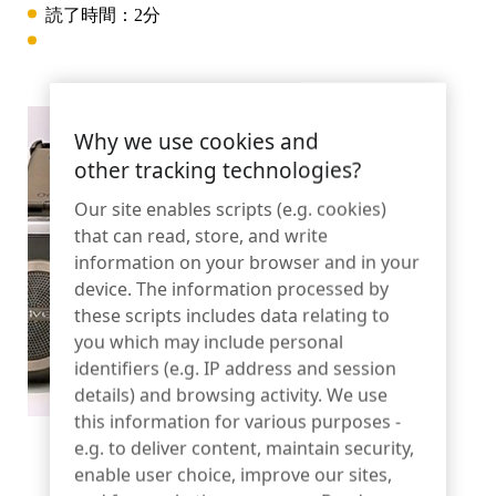
OneKEY エコシステム
読了時間：2分
資産保護
LIVE ロック
DIYと住宅リフォーム
MagStand
持続可能性
アクセス・コントロール
ブログ
Zips
Why we use cookies and
other tracking technologies?
ハイパーマーケット＆食料品
InVue採用情報
Our site enables scripts (e.g. cookies)
販売時点情報管理
インストラクションガイド
that can read, store, and write
information on your browser and in your
商品陳列のセキュリティ
モバイル・キャリア
device. The information processed by
ビジネスパートナー
these scripts includes data relating to
コネクテッド・ストア
技術仕様
you which may include personal
identifiers (e.g. IP address and session
吊り下げ商品のセキュリティ
ヘルス＆ビューティー
details) and browsing activity. We use
企業パートナーシップ
this information for various purposes -
ケーススタディ
e.g. to deliver content, maintain security,
enable user choice, improve our sites,
スマートロック
スポーツ用品