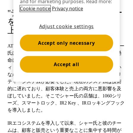
and for marketing purposes. Read more:
お問い合わせ
Cookie notice
Privacy notice
"ディスプレイにアクセサリー
カタログ
を加えることで、確実に売り
センサータグとディタッチャー
専門店
Adjust cookie settings
上げが伸びました！"
ニュース
Accept only necessary
AT&Tの正規販売店マネージャーであるビラル・シャー
販売時点情報管理
スポーツ＆エンターテイメント
氏は、顧客に満足のいく買い物をしてもらうために懸
命に働いているが、彼の店の時代遅れのセキュリテ
Accept all
ィ・システムは、彼と彼のチームほどには機能してい
なかった。店舗には、より最新で顧客志向のセキュリ
タブレットスタンド
ホスピタリティ＆レストラン
ティ・システムが必要でした。現在のシステムは技術
的に遅れており、顧客体験と売上の両方に悪影響を及
ぼしていました。そこでシャー氏の店舗は、1060シリ
ーズ、スマートロック、IR2 Key 、IRロッキングフック
什器メーカー
を導入しました。
IRエコシステムを導入して以来、シャー氏と彼のチー
ムは、顧客と販売という重要なことに集中する時間が