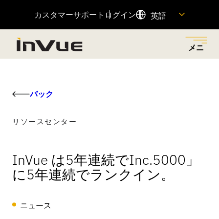
カスタマーサポート
ログイン
英語
メニ
ュー
閉じ
メニューに戻る
メニューに戻る
メニューに戻る
メニューに戻る
メニューに戻る
る
バック
ソリューション
産業
製品紹介
会社概要
リソース
リソースセンター
小売店での盗難を減らし、適切な担当者にアクセス許
革新的なセキュリティーとマーチャンダイジング・ソ
小売店での盗難を減らし、売上を伸ばし、顧客体験を
私たちの歴史、私たちの原動力、それを可能にする
重要な製品情報へのクイックリンクや、カスタマーサ
可を与え、摩擦のない顧客ショッピング体験を通じて
リューションで、さまざまな業種に対応しています。
向上させるために設計された、接続された製品ポート
人々、そして私たちのチームに参加する方法をご覧く
ポートチームへのアクセスをご覧いただけます。
InVue は5年連続でInc.5000」
売上を増加させるビジネス・ソリューションをご覧く
フォリオ。
ださい。
に5年連続でランクイン。
ださい。
全てを見る
リソースセンター
注目商品
OnePOD マックス
ニュース
ヘルプセンター
会社概要