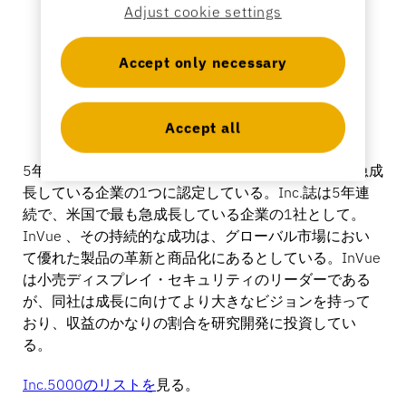
Adjust cookie settings
お問い合わせ
カタログ
Accept only necessary
センサータグとディタッチャー
専門店
ニュース
Accept all
販売時点情報管理
スポーツ＆エンターテイメント
5年連続でInc.誌は5年連続で、InVue を米国で最も急成
長している企業の1つに認定している。Inc.誌は5年連
続で、米国で最も急成長している企業の1社として。
タブレットスタンド
InVue 、その持続的な成功は、グローバル市場におい
ホスピタリティ＆レストラン
て優れた製品の革新と商品化にあるとしている。InVue
は小売ディスプレイ・セキュリティのリーダーである
が、同社は成長に向けてより大きなビジョンを持って
おり、収益のかなりの割合を研究開発に投資してい
什器メーカー
る。
Inc.5000のリストを
見る。