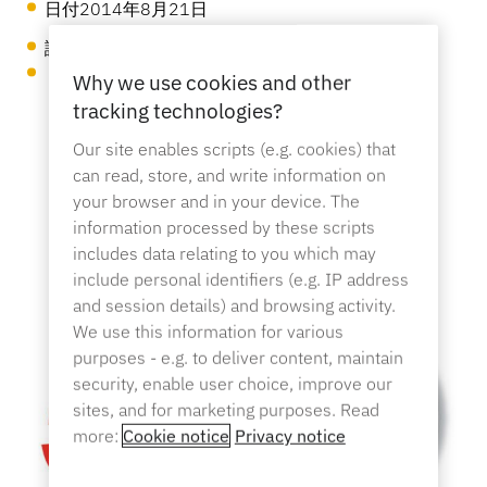
OneKEY エコシステム
日付
2014年8月21日
資産保護
読了時間：1分
LIVE ロック
DIYと住宅リフォーム
Why we use cookies and other
MagStand
持続可能性
tracking technologies?
アクセス・コントロール
ブログ
Zips
Our site enables scripts (e.g. cookies) that
ハイパーマーケット＆食料品
can read, store, and write information on
InVue採用情報
your browser and in your device. The
販売時点情報管理
インストラクションガイド
information processed by these scripts
includes data relating to you which may
商品陳列のセキュリティ
モバイル・キャリア
include personal identifiers (e.g. IP address
ビジネスパートナー
and session details) and browsing activity.
コネクテッド・ストア
技術仕様
We use this information for various
purposes - e.g. to deliver content, maintain
吊り下げ商品のセキュリティ
ヘルス＆ビューティー
security, enable user choice, improve our
企業パートナーシップ
sites, and for marketing purposes. Read
ケーススタディ
more:
Cookie notice
Privacy notice
スマートロック
スポーツ用品