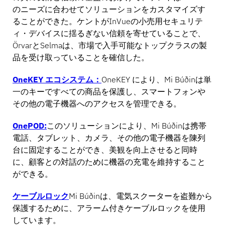
のニーズに合わせてソリューションをカスタマイズす
ることができた。ケントがInVueの小売用セキュリテ
ィ・デバイスに揺るぎない信頼を寄せていることで、
ÖrvarとSelmaは、市場で入手可能なトップクラスの製
品を受け取っていることを確信した。
OneKEY エコシステム：
OneKEY により、Mi Búðinは単
一のキーですべての商品を保護し、スマートフォンや
その他の電子機器へのアクセスを管理できる。
OnePOD:
このソリューションにより、Mi Búðinは携帯
電話、タブレット、カメラ、その他の電子機器を陳列
台に固定することができ、美観を向上させると同時
に、顧客との対話のために機器の充電を維持すること
ができる。
ケーブルロック
Mi Búðinは、電気スクーターを盗難から
保護するために、アラーム付きケーブルロックを使用
しています。