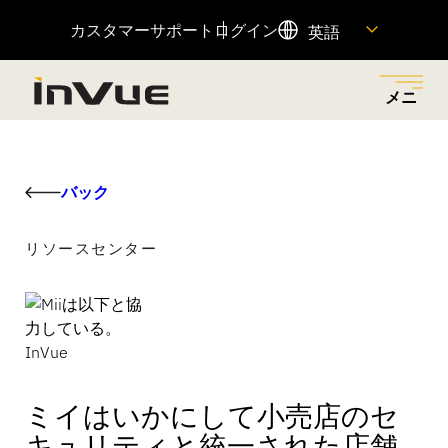
カスタマーサポート
ログイン
英語
メニ
ュー
閉じ
メニューに戻る
メニューに戻る
メニューに戻る
メニューに戻る
メニューに戻る
る
バック
ソリューション
産業
製品紹介
会社概要
リソース
リソースセンター
小売店での盗難を減らし、適切な担当者にアクセス許
革新的なセキュリティーとマーチャンダイジング・ソ
小売店での盗難を減らし、売上を伸ばし、顧客体験を
私たちの歴史、私たちの原動力、それを可能にする
重要な製品情報へのクイックリンクや、カスタマーサ
可を与え、摩擦のない顧客ショッピング体験を通じて
リューションで、さまざまな業種に対応しています。
向上させるために設計された、接続された製品ポート
人々、そして私たちのチームに参加する方法をご覧く
ポートチームへのアクセスをご覧いただけます。
売上を増加させるビジネス・ソリューションをご覧く
フォリオ。
ださい。
ださい。
全てを見る
リソースセンター
注目商品
ミイはいかにして小売店のセ
OnePOD マックス
ヘルプセンター
キュリティと統一された店舗
会社概要