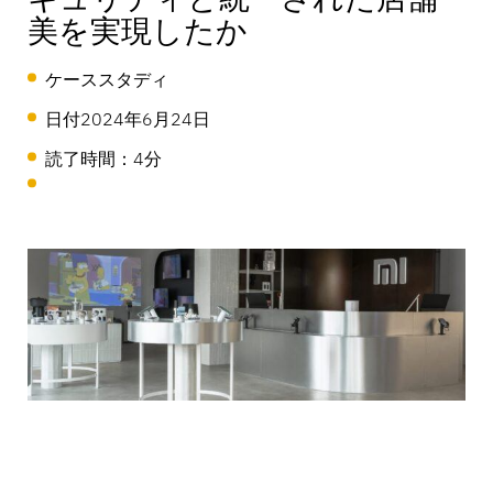
OneKEY エコシステム
資産保護
美を実現したか
LIVE ロック
DIYと住宅リフォーム
ケーススタディ
MagStand
持続可能性
日付
2024年6月24日
アクセス・コントロール
ブログ
Zips
読了時間：4分
ハイパーマーケット＆食料品
InVue採用情報
販売時点情報管理
インストラクションガイド
商品陳列のセキュリティ
モバイル・キャリア
ビジネスパートナー
コネクテッド・ストア
技術仕様
吊り下げ商品のセキュリティ
ヘルス＆ビューティー
企業パートナーシップ
ケーススタディ
スマートロック
スポーツ用品