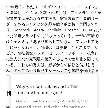
お問い合わせ
10年近くにわたり、Mi Búðin（「ミー・ブースイン」
カタログ
と発音し、Mi Storeと訳される）は、アイスランドの家
センサータグとディタッチャー
専門店
電業界では著名な存在である。家電製造の世界的リー
ダーであるシャオミの製品を総合的に扱う専門店であ
り、Roborock、Aqara、Yeelight、Dreame、XGIMIとい
ニュース
った関連ブランドの商品も扱っている。一部の市場で
販売時点情報管理
スポーツ＆エンターテイメント
はシャオミは「あまり知られていない」ブランドであ
るにもかかわらず、Mi Búðinは卓越したカスタマーサー
ビス、包括的なアフターセールス・サポート、視覚的
に魅力的な小売環境を優先することで差別化を図って
タブレットスタンド
ホスピタリティ＆レストラン
いる。これらの努力は、顧客からの信頼と信用を育
み、すべてのやり取りでシームレスな体験を保証する
ことを目的としている。
Why we use cookies and other
什器メーカー
挑戦
tracking technologies?
Our site enables scripts (e.g. cookies) that
can read, store, and write information on
Mi Búðinは、特に連休のような繁忙期には、毎週のよう