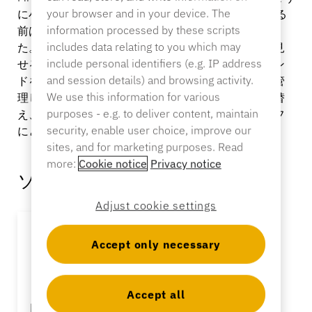
バンキング
your browser and in your device. The
に小売店 の盗難に悩まされていた。InVue を発見する
information processed by these scripts
前は、効果的なセキュリティ対策がまったくなかっ
includes data relating to you which may
た。この小売業者は、デバイスを保護し、魅力的に見
include personal identifiers (e.g. IP address
せるだけでなく、充電機能を備えたデバイス用スタン
教育
and session details) and browsing activity.
ドを必要としていました。一日中携帯電話の充電を管
We use this information for various
理し、顧客とのやりとりの後にディスプレイを並べ替
purposes - e.g. to deliver content, maintain
え、夜間にデバイスを保護することは、店舗スタッフ
security, enable user choice, improve our
にとって面倒で非効率的なプロセスでした。
sites, and for marketing purposes. Read
more:
Cookie notice
Privacy notice
ソリューション
Adjust cookie settings
Accept only necessary
Accept all