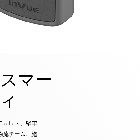
スマー
ィ
lock 、堅牢
物流チーム、施