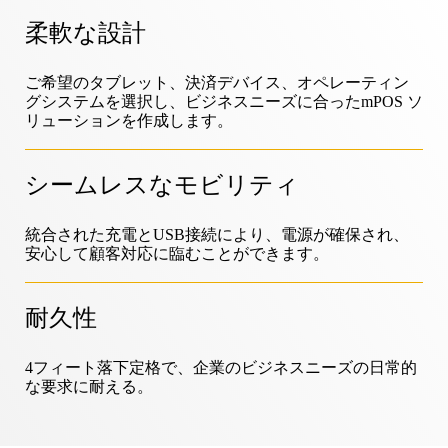
OneKEY エコシステム
資産保護
柔軟な設計
LIVE ロック
DIYと住宅リフォーム
ご希望のタブレット、決済デバイス、オペレーティン
MagStand
持続可能性
グシステムを選択し、ビジネスニーズに合ったmPOS ソ
アクセス・コントロール
ブログ
リューションを作成します。
Zips
ハイパーマーケット＆食料品
シームレスなモビリティ
InVue採用情報
販売時点情報管理
インストラクションガイド
統合された充電とUSB接続により、電源が確保され、
商品陳列のセキュリティ
モバイル・キャリア
安心して顧客対応に臨むことができます。
ビジネスパートナー
コネクテッド・ストア
技術仕様
耐久性
吊り下げ商品のセキュリティ
ヘルス＆ビューティー
4フィート落下定格で、企業のビジネスニーズの日常的
企業パートナーシップ
な要求に耐える。
ケーススタディ
スマートロック
スポーツ用品